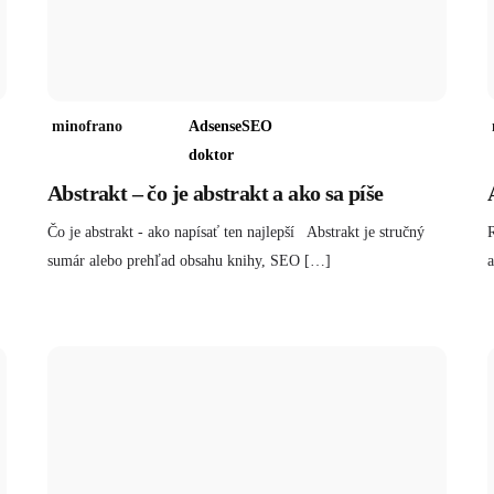
minofrano
Adsense
SEO
doktor
Abstrakt – čo je abstrakt a ako sa píše
Čo je abstrakt - ako napísať ten najlepší Abstrakt je stručný
R
sumár alebo prehľad obsahu knihy, SEO […]
a