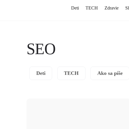
Skip
Deti
TECH
Zdravie
S
to
content
SEO
Deti
TECH
Ako sa píše