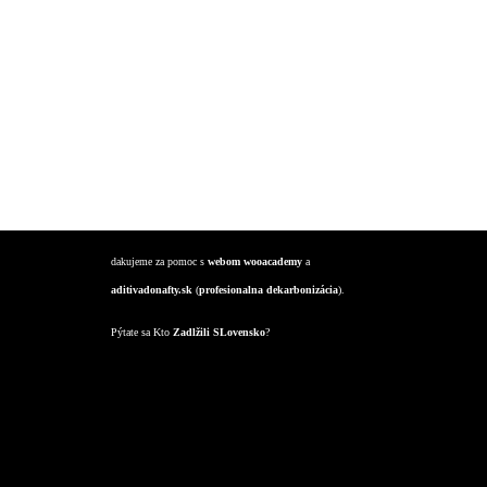
dakujeme za pomoc s
webom
wooacademy
a
aditivadonafty.sk
(
profesionalna dekarbonizácia
).
Pýtate sa Kto
Zadlžili SLovensko
?