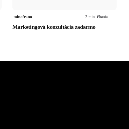
minofrano
2
min. čítania
Marketingová konzultácia zadarmo
Deti
TECH
Zdravie
Služby
Výživové doplnky