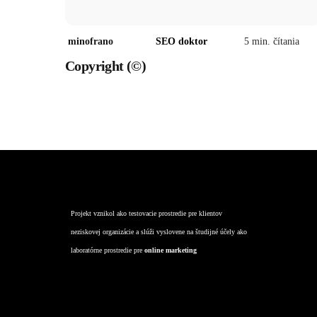
minofrano
SEO doktor
5
min. čítania
Copyright (©)
kontakt
Projekt vznikol ako testovacie prostredie pre klientov
neziskovej organizácie a slúži vyslovene na študijné účely ako
laboratórne prostredie pre
online marketing