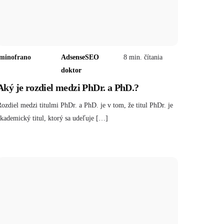
minofrano
Adsense
SEO
8
min. čítania
doktor
Aký je rozdiel medzi PhDr. a PhD.?
ozdiel medzi titulmi PhDr. a PhD. je v tom, že titul PhDr. je
kademický titul, ktorý sa udeľuje […]