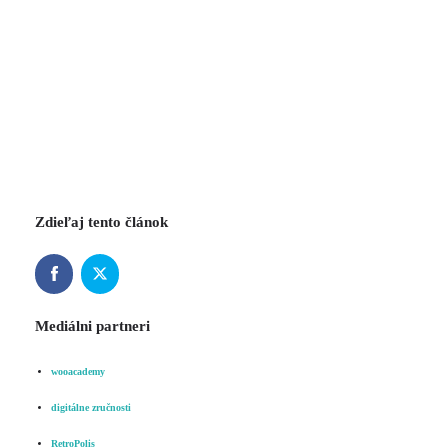
Zdieľaj tento článok
Mediálni partneri
wooacademy
digitálne zručnosti
RetroPolis