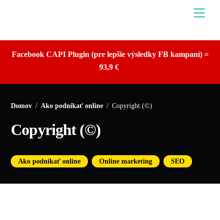
Skip
Men
to
content
Facebook CAPI Plugin (pre lepšie výsledky FB kampaní) =
93,9 €
Domov
/
Ako podnikať online
/
Copyright (©)
Copyright (©)
,
,
Ako podnikať online
Online marketing
SEO