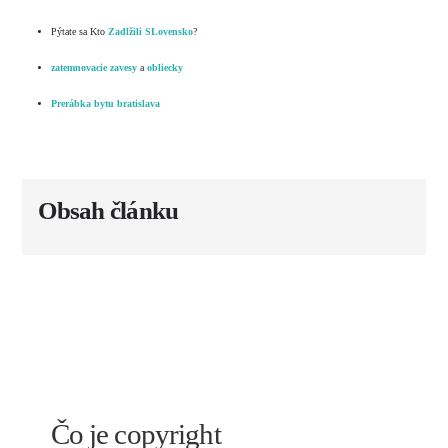
Pýtate sa Kto
Zadlžili SLovensko
?
zatemnovacie zavesy
a
obliecky
Prerábka bytu bratislava
Obsah článku
Čo je copyright