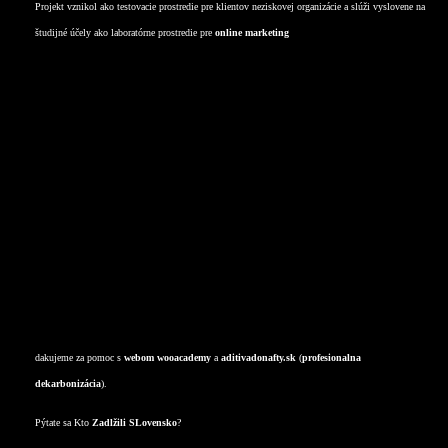
Projekt vznikol ako testovacie prostredie pre klientov neziskovej organizácie a slúži vyslovene na
študijné účely ako laboratórne prostredie pre
online marketing
Deti
TECH
Zdravie
Služby
Výživové doplnky
Kultúra
Odpady
dakujeme za pomoc s
webom
wooacademy
a
aditivadonafty.sk
(
profesionalna
dekarbonizácia
).
Pýtate sa Kto
Zadlžili SLovensko
?