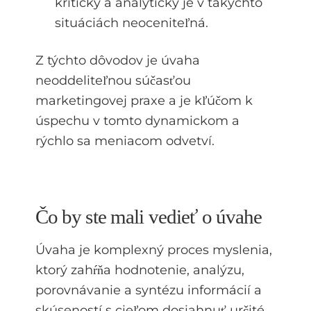
kriticky a analyticky je v takýchto
situáciách neoceniteľná.
Z týchto dôvodov je úvaha
neoddeliteľnou súčasťou
marketingovej praxe a je kľúčom k
úspechu v tomto dynamickom a
rýchlo sa meniacom odvetví.
Čo by ste mali vedieť o úvahe
Úvaha je komplexný proces myslenia,
ktorý zahŕňa hodnotenie, analýzu,
porovnávanie a syntézu informácií a
skúseností s cieľom dosiahnuť určité