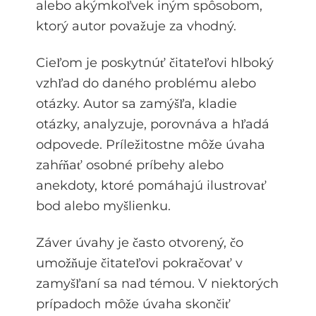
alebo akýmkoľvek iným spôsobom,
ktorý autor považuje za vhodný.
Cieľom je poskytnúť čitateľovi hlboký
vzhľad do daného problému alebo
otázky. Autor sa zamýšľa, kladie
otázky, analyzuje, porovnáva a hľadá
odpovede. Príležitostne môže úvaha
zahŕňať osobné príbehy alebo
anekdoty, ktoré pomáhajú ilustrovať
bod alebo myšlienku.
Záver úvahy je často otvorený, čo
umožňuje čitateľovi pokračovať v
zamyšľaní sa nad témou. V niektorých
prípadoch môže úvaha skončiť