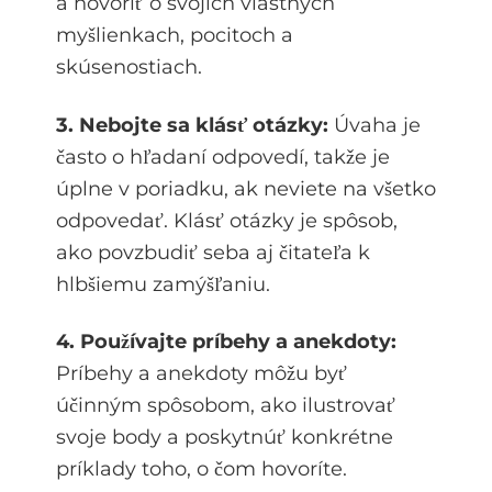
a hovoriť o svojich vlastných
myšlienkach, pocitoch a
skúsenostiach.
3. Nebojte sa klásť otázky:
Úvaha je
často o hľadaní odpovedí, takže je
úplne v poriadku, ak neviete na všetko
odpovedať. Klásť otázky je spôsob,
ako povzbudiť seba aj čitateľa k
hlbšiemu zamýšľaniu.
4. Používajte príbehy a anekdoty:
Príbehy a anekdoty môžu byť
účinným spôsobom, ako ilustrovať
svoje body a poskytnúť konkrétne
príklady toho, o čom hovoríte.