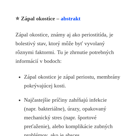
⭐ Zápal okostice –
abstrakt
Zápal okostice, známy aj ako periostitída, je
bolestivý stav, ktorý môže byť vyvolaný
rôznymi faktormi. Tu je zhrnutie potrebných
informácií v bodoch:
Zápal okostice je zápal periostu, membrány
pokrývajúcej kosti.
Najčastejšie príčiny zahŕňajú infekcie
(napr. bakteriálne), úrazy, opakovaný
mechanický stres (napr. športové
preťaženie), alebo komplikácie zubných
problémov, ako je absces.