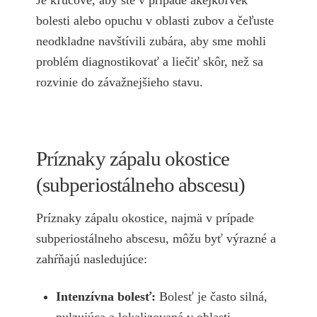
Je kľúčové, aby ste v prípade akejkoľvek
bolesti alebo opuchu v oblasti zubov a čeľuste
neodkladne navštívili zubára, aby sme mohli
problém diagnostikovať a liečiť skôr, než sa
rozvinie do závažnejšieho stavu.
Príznaky zápalu okostice
(subperiostálneho abscesu)
Príznaky zápalu okostice, najmä v prípade
subperiostálneho abscesu, môžu byť výrazné a
zahŕňajú nasledujúce:
Intenzívna bolesť:
Bolesť je často silná,
pulzujúca a lokalizovaná v oblasti