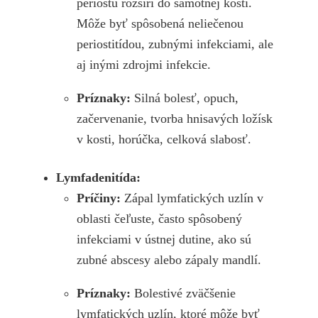
periostu rozšíri do samotnej kosti.
Môže byť spôsobená neliečenou
periostitídou, zubnými infekciami, ale
aj inými zdrojmi infekcie.
Príznaky:
Silná bolesť, opuch,
začervenanie, tvorba hnisavých ložísk
v kosti, horúčka, celková slabosť.
Lymfadenitída:
Príčiny:
Zápal lymfatických uzlín v
oblasti čeľuste, často spôsobený
infekciami v ústnej dutine, ako sú
zubné abscesy alebo zápaly mandlí.
Príznaky:
Bolestivé zväčšenie
lymfatických uzlín, ktoré môže byť