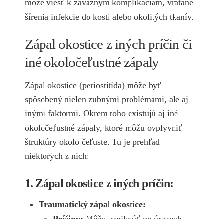
môže viesť k závažným komplikáciám, vrátane
šírenia infekcie do kosti alebo okolitých tkanív.
Zápal okostice z iných príčin či
iné okoločeľustné zápaly
Zápal okostice (periostitída) môže byť
spôsobený nielen zubnými problémami, ale aj
inými faktormi. Okrem toho existujú aj iné
okoločeľustné zápaly, ktoré môžu ovplyvniť
štruktúry okolo čeľuste. Tu je prehľad
niektorých z nich:
1. Zápal okostice z iných príčin:
Traumatický zápal okostice:
Príčiny:
Môže vzniknúť po úrazoch,