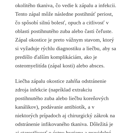
okolitého tkaniva, čo vedie k zápalu a infekcii.
Tento zápal môže následne postihnúť periost,
čo spôsobí silnú bolesť, opuch a citlivosť v
oblasti postihnutého zuba alebo časti čeľuste.
Zápal okostice je preto vážnym stavom, ktorý
si vyžaduje rýchlu diagnostiku a liečbu, aby sa
predišlo ďalším komplikáciám, ako je
osteomyelitída (zápal kosti) alebo absces.
Liečba zápalu okostice zahŕňa odstránenie
zdroja infekcie (napríklad extrakciu
postihnutého zuba alebo liečbu koreňových
kanálikov), podávanie antibiotík, a v
niektorých prípadoch aj chirurgický zákrok na
odstránenie infikovaného tkaniva. Dôležitá je
aj starostlivosť o ústnu hygienu a pravidelné