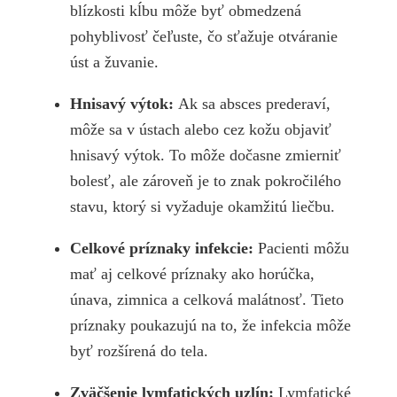
blízkosti kĺbu môže byť obmedzená
pohyblivosť čeľuste, čo sťažuje otváranie
úst a žuvanie.
Hnisavý výtok:
Ak sa absces prederaví,
môže sa v ústach alebo cez kožu objaviť
hnisavý výtok. To môže dočasne zmierniť
bolesť, ale zároveň je to znak pokročilého
stavu, ktorý si vyžaduje okamžitú liečbu.
Celkové príznaky infekcie:
Pacienti môžu
mať aj celkové príznaky ako horúčka,
únava, zimnica a celková malátnosť. Tieto
príznaky poukazujú na to, že infekcia môže
byť rozšírená do tela.
Zväčšenie lymfatických uzlín:
Lymfatické