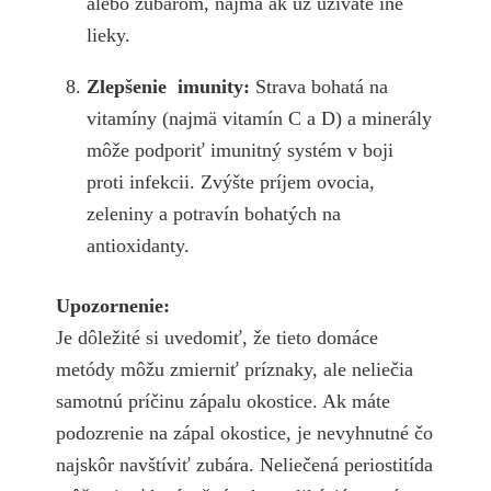
alebo zubárom, najmä ak už užívate iné
lieky.
Zlepšenie imunity:
Strava bohatá na
vitamíny (najmä vitamín C a D) a minerály
môže podporiť imunitný systém v boji
proti infekcii. Zvýšte príjem ovocia,
zeleniny a potravín bohatých na
antioxidanty.
Upozornenie:
Je dôležité si uvedomiť, že tieto domáce
metódy môžu zmierniť príznaky, ale neliečia
samotnú príčinu zápalu okostice. Ak máte
podozrenie na zápal okostice, je nevyhnutné čo
najskôr navštíviť zubára. Neliečená periostitída