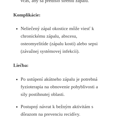
včas, aby sa predišlo šíreniu zápalu.
Komplikácie:
Neliečený zápal okostice môže viesť k
chronickému zápalu, abscesu,
osteomyelitíde (zápalu kosti) alebo sepsi
(závažnej systémovej infekcii).
Liečba:
Po ustúpení akútneho zápalu je potrebná
fyzioterapia na obnovenie pohyblivosti a
sily postihnutej oblasti.
Postupný návrat k bežným aktivitám s
dôrazom na prevenciu recidívy.