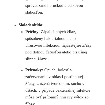
sprevádzané horúčkou a celkovou
slabosťou.
Sialadenitída:
Príčiny
: Zápal slinných žliaz,
spôsobený bakteriálnou alebo
vírusovou infekciou, najčastejšie žľazy
pod dolnou čeľusťou alebo pri ušnej
slinnej žľaze.
Príznaky:
Opuch, bolesť a
začervenanie v oblasti postihnutej
žľazy, znížená tvorba slín, sucho v
ústach, v prípade bakteriálnej infekcie
môže byť prítomný hnisavý výtok zo
žľazy.