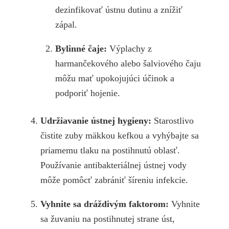
dezinfikovať ústnu dutinu a znížiť
zápal.
Bylinné čaje:
Výplachy z
harmančekového alebo šalviového čaju
môžu mať upokojujúci účinok a
podporiť hojenie.
Udržiavanie ústnej hygieny:
Starostlivo
čistite zuby mäkkou kefkou a vyhýbajte sa
priamemu tlaku na postihnutú oblasť.
Používanie antibakteriálnej ústnej vody
môže pomôcť zabrániť šíreniu infekcie.
Vyhnite sa dráždivým faktorom:
Vyhnite
sa žuvaniu na postihnutej strane úst,