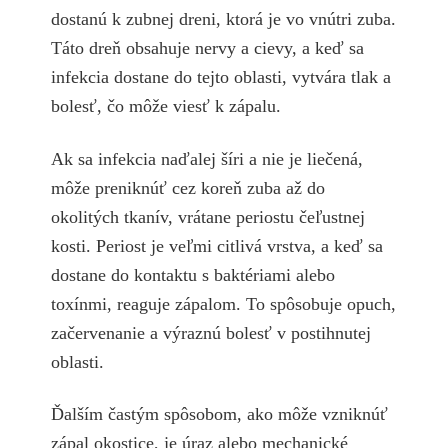
dostanú k zubnej dreni, ktorá je vo vnútri zuba.
Táto dreň obsahuje nervy a cievy, a keď sa
infekcia dostane do tejto oblasti, vytvára tlak a
bolesť, čo môže viesť k zápalu.
Ak sa infekcia naďalej šíri a nie je liečená,
môže preniknúť cez koreň zuba až do
okolitých tkanív, vrátane periostu čeľustnej
kosti. Periost je veľmi citlivá vrstva, a keď sa
dostane do kontaktu s baktériami alebo
toxínmi, reaguje zápalom. To spôsobuje opuch,
začervenanie a výraznú bolesť v postihnutej
oblasti.
Ďalším častým spôsobom, ako môže vzniknúť
zápal okostice, je úraz alebo mechanické