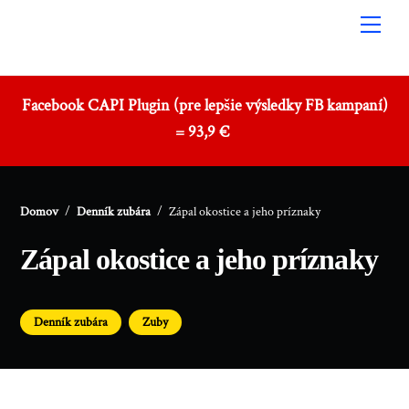
Skip
Men
to
content
Facebook CAPI Plugin (pre lepšie výsledky FB kampaní)
= 93,9 €
Domov
/
Denník zubára
/
Zápal okostice a jeho príznaky
Zápal okostice a jeho príznaky
,
Denník zubára
Zuby