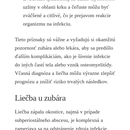
uzliny v oblasti krku a čeľuste môžu byť
zväčšené a citlivé, čo je prejavom reakcie
organizmu na infekciu.
Tieto príznaky sú vážne a vyžadujú si okamžitú
pozornosť zubára alebo lekára, aby sa predišlo
ďalším komplikáciám, ako je šírenie infekcie
do iných častí tela alebo vznik osteomyelitídy.
Včasná diagnóza a liečba môžu výrazne zlepšiť
prognózu a znížiť riziko trvalých následkov.
Liečba u zubára
Liečba zápalu okostice, najmä v prípade
subperiostálneho abscesu, je komplexná a
zameriava sa na odstránenie zdroja infekcie,