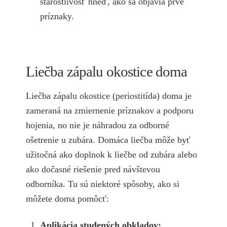
starostlivosť hneď, ako sa objavia prvé
príznaky.
Liečba zápalu okostice doma
Liečba zápalu okostice (periostitída) doma je
zameraná na zmiernenie príznakov a podporu
hojenia, no nie je náhradou za odborné
ošetrenie u zubára. Domáca liečba môže byť
užitočná ako doplnok k liečbe od zubára alebo
ako dočasné riešenie pred návštevou
odborníka. Tu sú niektoré spôsoby, ako si
môžete doma pomôcť:
Aplikácia studených obkladov: