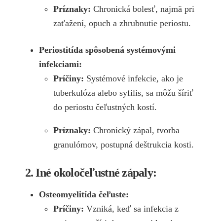
Príznaky:
Chronická bolesť, najmä pri
zaťažení, opuch a zhrubnutie periostu.
Periostitída spôsobená systémovými
infekciami:
Príčiny:
Systémové infekcie, ako je
tuberkulóza alebo syfilis, sa môžu šíriť
do periostu čeľustných kostí.
Príznaky:
Chronický zápal, tvorba
granulómov, postupná deštrukcia kosti.
2. Iné okoločeľustné zápaly:
Osteomyelitída čeľuste:
Príčiny:
Vzniká, keď sa infekcia z