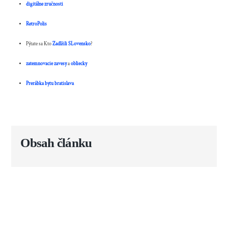
digitálne zručnosti
RetroPolis
Pýtate sa Kto
Zadlžili SLovensko
?
zatemnovacie zavesy
a
obliecky
Prerábka bytu bratislava
Obsah článku