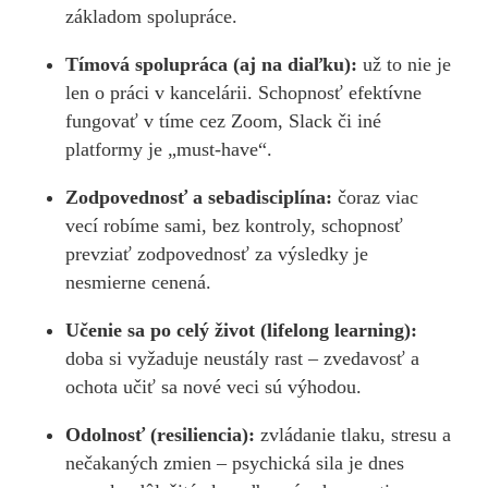
základom spolupráce.
Tímová spolupráca (aj na diaľku):
už to nie je
len o práci v kancelárii. Schopnosť efektívne
fungovať v tíme cez Zoom, Slack či iné
platformy je „must-have“.
Zodpovednosť a sebadisciplína:
čoraz viac
vecí robíme sami, bez kontroly, schopnosť
prevziať zodpovednosť za výsledky je
nesmierne cenená.
Učenie sa po celý život (lifelong learning):
doba si vyžaduje neustály rast – zvedavosť a
ochota učiť sa nové veci sú výhodou.
Odolnosť (resiliencia):
zvládanie tlaku, stresu a
nečakaných zmien – psychická sila je dnes