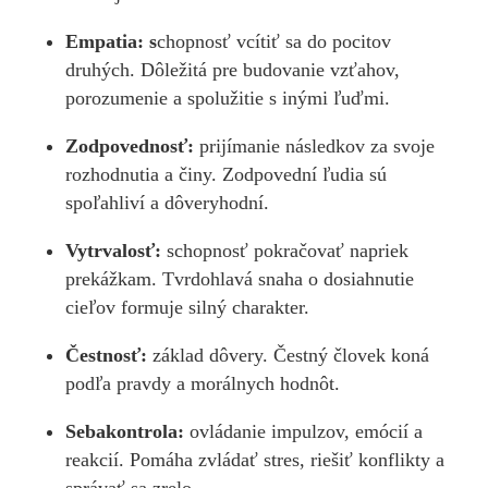
Empatia: s
chopnosť vcítiť sa do pocitov
druhých. Dôležitá pre budovanie vzťahov,
porozumenie a spolužitie s inými ľuďmi.
Zodpovednosť:
prijímanie následkov za svoje
rozhodnutia a činy. Zodpovední ľudia sú
spoľahliví a dôveryhodní.
Vytrvalosť:
schopnosť pokračovať napriek
prekážkam. Tvrdohlavá snaha o dosiahnutie
cieľov formuje silný charakter.
Čestnosť:
základ dôvery. Čestný človek koná
podľa pravdy a morálnych hodnôt.
Sebakontrola:
ovládanie impulzov, emócií a
reakcií. Pomáha zvládať stres, riešiť konflikty a