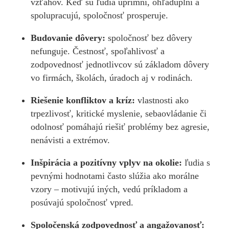
vzťahov. Keď sú ľudia úprimní, ohľaduplní a
spolupracujú, spoločnosť prosperuje.
Budovanie dôvery:
spoločnosť bez dôvery
nefunguje. Čestnosť, spoľahlivosť a
zodpovednosť jednotlivcov sú základom dôvery
vo firmách, školách, úradoch aj v rodinách.
Riešenie konfliktov a kríz:
vlastnosti ako
trpezlivosť, kritické myslenie, sebaovládanie či
odolnosť pomáhajú riešiť problémy bez agresie,
nenávisti a extrémov.
Inšpirácia a pozitívny vplyv na okolie:
ľudia s
pevnými hodnotami často slúžia ako morálne
vzory – motivujú iných, vedú príkladom a
posúvajú spoločnosť vpred.
Spoločenská zodpovednosť a angažovanosť: