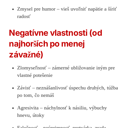
Zmysel pre humor – vieš uvoľniť napätie a šíriť
radosť
Negatívne vlastnosti (od
najhorších po menej
závažné)
Zlomyseľnosť – zámerné ubližovanie iným pre
vlastné potešenie
Závisť – neznášanlivosť úspechu druhých, túžba
po tom, čo nemáš
Agresivita – náchylnosť k násiliu, výbuchy
hnevu, útoky
Falošnosť – neúprimnosť, pretvárka, zrada