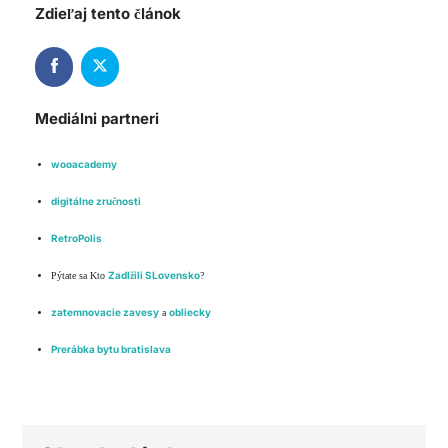
Zdieľaj tento článok
Mediálni partneri
wooacademy
digitálne zručnosti
RetroPolis
Zadlžili SLovensko
Pýtate sa Kto
?
zatemnovacie zavesy
obliecky
a
Prerábka bytu bratislava