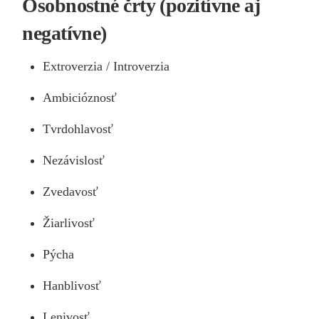
Osobnostné črty (pozitívne aj
negatívne)
Extroverzia / Introverzia
Ambicióznosť
Tvrdohlavosť
Nezávislosť
Zvedavosť
Žiarlivosť
Pýcha
Hanblivosť
Lenivosť