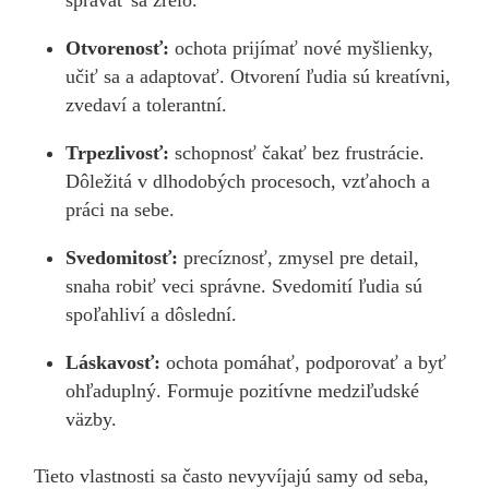
správať sa zrelo.
Otvorenosť:
ochota prijímať nové myšlienky,
učiť sa a adaptovať. Otvorení ľudia sú kreatívni,
zvedaví a tolerantní.
Trpezlivosť:
schopnosť čakať bez frustrácie.
Dôležitá v dlhodobých procesoch, vzťahoch a
práci na sebe.
Svedomitosť:
precíznosť, zmysel pre detail,
snaha robiť veci správne. Svedomití ľudia sú
spoľahliví a dôslední.
Láskavosť:
ochota pomáhať, podporovať a byť
ohľaduplný. Formuje pozitívne medziľudské
väzby.
Tieto vlastnosti sa často nevyvíjajú samy od seba,