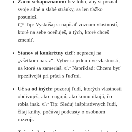
Začni sebapoznaním:
bez toho, aby si poznal
svoje silné a slabé stránky, sa len ťažko
posunieš.
👉 Tip: Vyskúšaj si napísať zoznam vlastností,
ktoré na sebe oceňuješ, a tých, ktoré chceš
zmeniť.
Stanov si konkrétny cieľ:
nepracuj na
„všetkom naraz“. Vyber si jednu-dve vlastnosti,
na ktoré sa zameriaš. 👉 Napríklad: Chcem byť
trpezlivejší pri práci s ľuďmi.
Uč sa od iných:
pozoruj ľudí, ktorých vlastnosti
obdivuješ, ako reagujú, ako komunikujú, čo
robia inak. 👉 Tip: Sleduj inšpiratívnych ľudí,
čítaj knihy, počúvaj podcasty o osobnom
rozvoji.