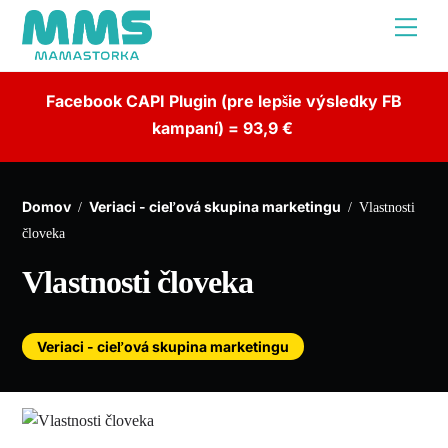
Skip
Me
to
content
Facebook CAPI Plugin (pre lepšie výsledky FB
kampaní) = 93,9 €
Domov
Veriaci - cieľová skupina marketingu
/
/
Vlastnosti
človeka
Vlastnosti človeka
Veriaci - cieľová skupina marketingu