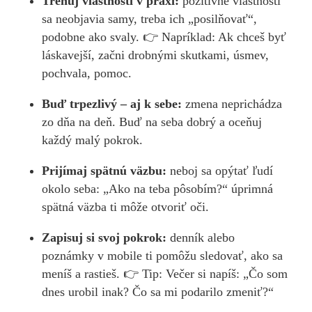
Trénuj vlastnosti v praxi:
pozitívne vlastnosti
sa neobjavia samy, treba ich „posilňovať“,
podobne ako svaly. 👉 Napríklad: Ak chceš byť
láskavejší, začni drobnými skutkami, úsmev,
pochvala, pomoc.
Buď trpezlivý – aj k sebe:
zmena neprichádza
zo dňa na deň. Buď na seba dobrý a oceňuj
každý malý pokrok.
Prijímaj spätnú väzbu:
neboj sa opýtať ľudí
okolo seba: „Ako na teba pôsobím?“ úprimná
spätná väzba ti môže otvoriť oči.
Zapisuj si svoj pokrok:
denník alebo
poznámky v mobile ti pomôžu sledovať, ako sa
meníš a rastieš. 👉 Tip: Večer si napíš: „Čo som
dnes urobil inak? Čo sa mi podarilo zmeniť?“