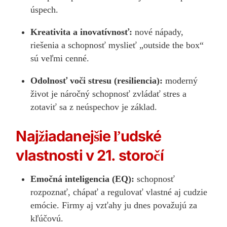
úspech.
Kreativita a inovatívnosť:
nové nápady,
riešenia a schopnosť myslieť „outside the box“
sú veľmi cenné.
Odolnosť voči stresu (resiliencia):
moderný
život je náročný schopnosť zvládať stres a
zotaviť sa z neúspechov je základ.
Najžiadanejšie ľudské
vlastnosti v 21. storočí
Emočná inteligencia (EQ):
schopnosť
rozpoznať, chápať a regulovať vlastné aj cudzie
emócie. Firmy aj vzťahy ju dnes považujú za
kľúčovú.