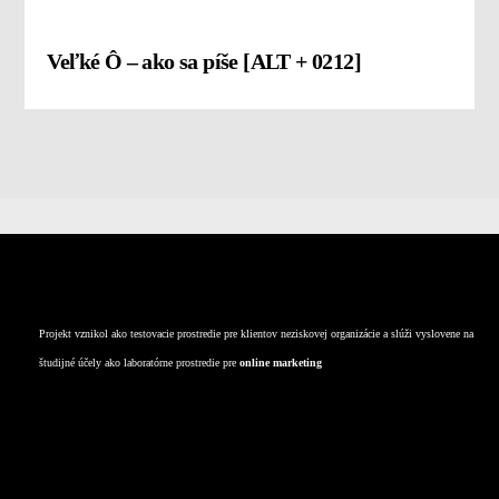
Veľké Ô – ako sa píše [ALT + 0212]
kontakt
Projekt vznikol ako testovacie prostredie pre klientov neziskovej organizácie a slúži vyslovene na
študijné účely ako laboratórne prostredie pre
online marketing
Deti
TECH