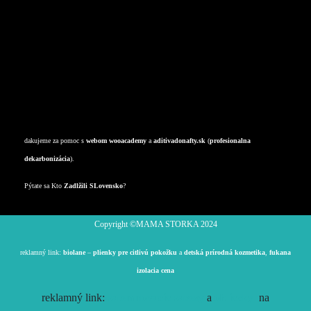
Zdravie
Služby
Výživové doplnky
Kultúra
Odpady
dakujeme za pomoc s
webom
wooacademy
a
aditivadonafty.sk
(
profesionalna
dekarbonizácia
).
Pýtate sa Kto
Zadlžili SLovensko
?
Copyright ©️MAMA STORKA 2024
reklamný link:
biolane
–
plienky pre citlivú pokožku
a
detská prírodná kozmetika
,
fukana
izolacia cena
reklamný link:
zatemnovacie zavesy
a
obliecky
na