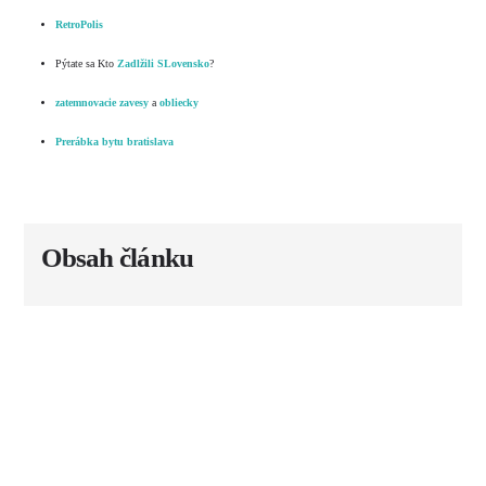
RetroPolis
Pýtate sa Kto
Zadlžili SLovensko
?
zatemnovacie zavesy
a
obliecky
Prerábka bytu bratislava
Obsah článku