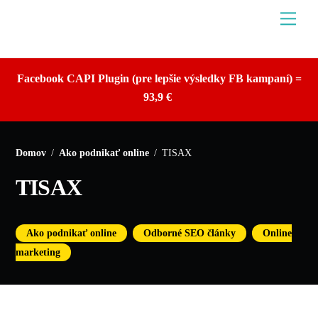
Skip
Men
to
content
Facebook CAPI Plugin (pre lepšie výsledky FB kampaní) =
93,9 €
Domov
/
Ako podnikať online
/
TISAX
TISAX
,
,
Ako podnikať online
Odborné SEO články
Online
marketing