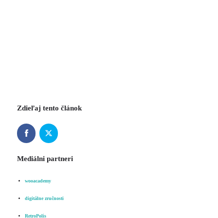
Zdieľaj tento článok
Mediálni partneri
wooacademy
digitálne zručnosti
RetroPolis