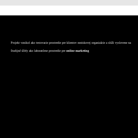
kontakt
Projekt vznikol ako testovacie prostredie pre klientov neziskovej organizácie a slúži vyslovene na
študijné účely ako laboratórne prostredie pre
online marketing
Deti
TECH
Zdravie
Služby
Výživové doplnky
Kultúra