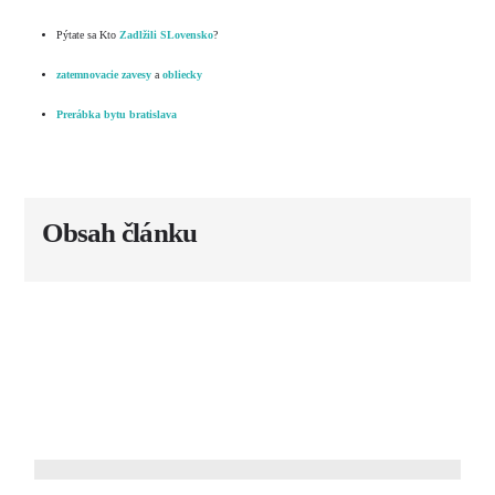
Pýtate sa Kto
Zadlžili SLovensko
?
zatemnovacie zavesy
a
obliecky
Prerábka bytu bratislava
Obsah článku