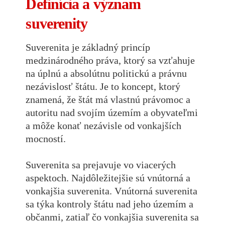
Definícia a význam
suverenity
Suverenita je základný princíp
medzinárodného práva, ktorý sa vzťahuje
na úplnú a absolútnu politickú a právnu
nezávislosť štátu. Je to koncept, ktorý
znamená, že štát má vlastnú právomoc a
autoritu nad svojím územím a obyvateľmi
a môže konať nezávisle od vonkajších
mocností.
Suverenita sa prejavuje vo viacerých
aspektoch. Najdôležitejšie sú vnútorná a
vonkajšia suverenita. Vnútorná suverenita
sa týka kontroly štátu nad jeho územím a
občanmi, zatiaľ čo vonkajšia suverenita sa