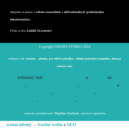
Odpady
dakujeme za pomoc s
webom
wooacademy
a
aditivadonafty.sk
(
profesionalna
dekarbonizácia
).
Pýtate sa Kto
Zadlžili SLovensko
?
Copyright ©️MAMA STORKA 2024
reklamný link:
biolane
–
plienky pre citlivú pokožku
a
detská prírodná kozmetika
,
fukana
izolacia cena
reklamný link:
zatemnovacie zavesy
a
obliecky
na
Noblese
,
Jazyková škola bratislava
,
prerábka kúpeľne
a
rekonštrukcia bytu
,
dovoz áut z Nemecka
,
dlažba na
terasu
,
bezkofeinova kava
,
zrnková káva
technický prevádzkovateľ:
Digitálne Zručnosti
, nezisková organizácia
wooacademy
–
tvorbu webu
a
SEO