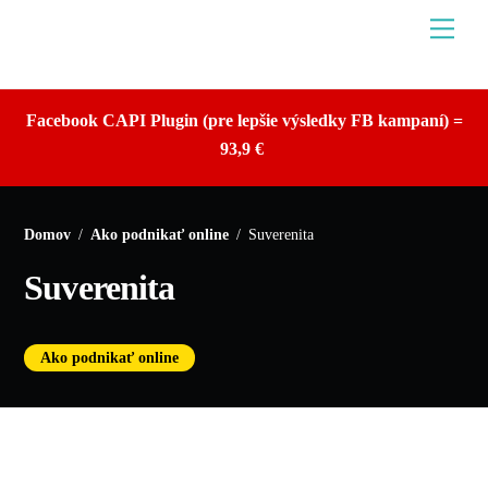
Skip
Men
to
content
Facebook CAPI Plugin (pre lepšie výsledky FB kampaní) =
93,9 €
Domov
/
Ako podnikať online
/
Suverenita
Suverenita
Ako podnikať online