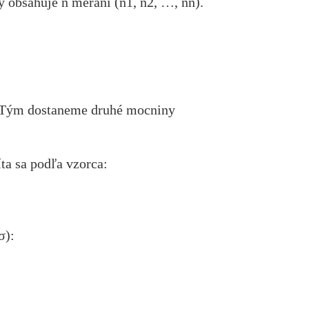
 obsahuje n meraní (n1, n2, …, nn).
. Tým dostaneme druhé mocniny
ta sa podľa vzorca:
σ):