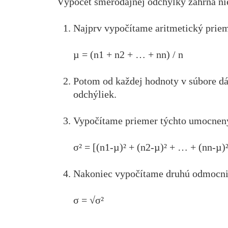
Výpočet smerodajnej odchýlky zahŕňa nie
Najprv vypočítame aritmetický priem
µ = (n1 + n2 + … + nn) / n
Potom od každej hodnoty v súbore d
odchýliek.
Vypočítame priemer týchto umocnenýc
σ² = [(n1-µ)² + (n2-µ)² + … + (nn-µ)²
Nakoniec vypočítame druhú odmocninu
σ = √σ²