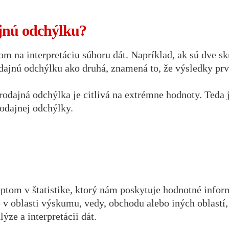
jnú odchýlku?
m na interpretáciu súboru dát. Napríklad, ak sú dve sk
dajnú odchýlku ako druhá, znamená to, že výsledky prv
odajná odchýlka je citlivá na extrémne hodnoty. Teda 
dajnej odchýlky.
om v štatistike, ktorý nám poskytuje hodnotné inform
te v oblasti výskumu, vedy, obchodu alebo iných oblast
ýze a interpretácii dát.