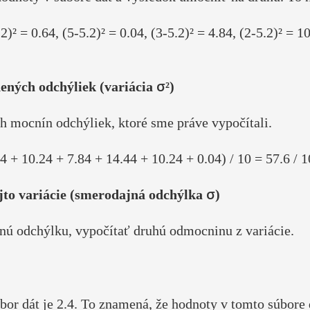
.2)² = 0.64, (5-5.2)² = 0.04, (3-5.2)² = 4.84, (2-5.2)² = 1
ených odchýliek (variácia σ²)
h mocnín odchýliek, ktoré sme práve vypočítali.
84 + 10.24 + 7.84 + 14.44 + 10.24 + 0.04) / 10 = 57.6 / 1
jto variácie (smerodajná odchýlka σ)
nú odchýlku, vypočítať druhú odmocninu z variácie.
bor dát je 2.4. To znamená, že hodnoty v tomto súbore 