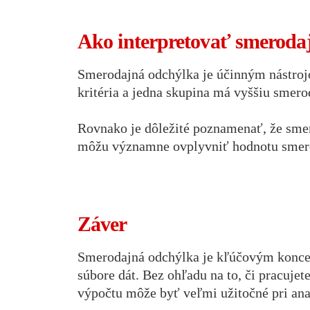
Ako interpretovať smeroda
Smerodajná odchýlka je účinným nástrojo
kritéria a jedna skupina má vyššiu smero
Rovnako je dôležité poznamenať, že smer
môžu významne ovplyvniť hodnotu smero
Záver
Smerodajná odchýlka je kľúčovým koncept
súbore dát. Bez ohľadu na to, či pracuje
výpočtu môže byť veľmi užitočné pri anal