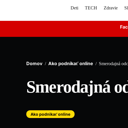
Skip
Deti
TECH
Zdravie
S
to
content
Fac
Domov
Ako podnikať online
/
/
Smerodajná odc
Smerodajná o
Ako podnikať online