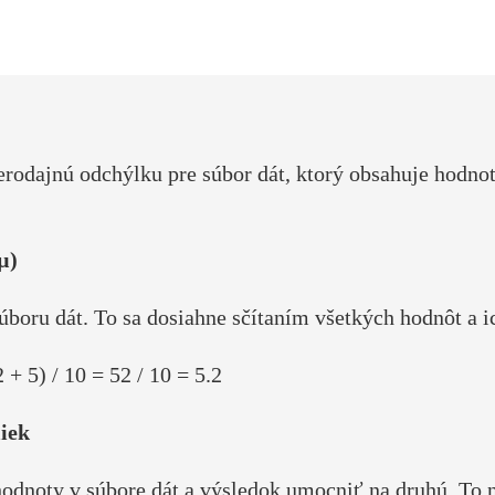
dajnú odchýlku pre súbor dát, ktorý obsahuje hodnoty: 4,
µ)
súboru dát. To sa dosiahne sčítaním všetkých hodnôt a
 + 5) / 10 = 52 / 10 = 5.2
iek
hodnoty v súbore dát a výsledok umocniť na druhú. To