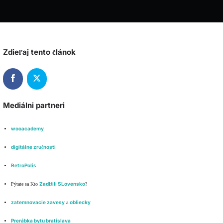
Zdieľaj tento článok
Mediálni partneri
wooacademy
digitálne zručnosti
RetroPolis
Zadlžili SLovensko
Pýtate sa Kto
?
zatemnovacie zavesy
obliecky
a
Prerábka bytu bratislava