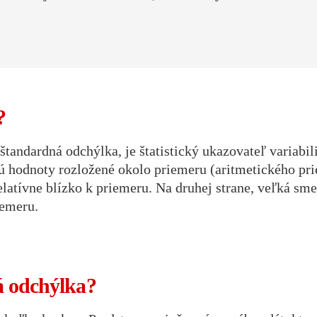
?
andardná odchýlka, je štatistický ukazovateľ variabili
 hodnoty rozložené okolo priemeru (aritmetického pri
elatívne blízko k priemeru. Na druhej strane, veľká sm
iemeru.
á odchýlka?