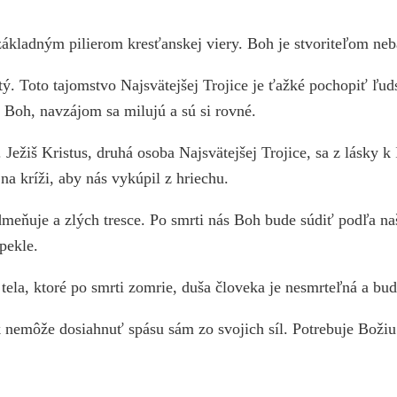
základným pilierom kresťanskej viery. Boh je stvoriteľom ne
tý. Toto tajomstvo Najsvätejšej Trojice je ťažké pochopiť ľu
 Boh, navzájom sa milujú a sú si rovné.
. Ježiš Kristus, druhá osoba Najsvätejšej Trojice, sa z lásky
 na kríži, aby nás vykúpil z hriechu.
dmeňuje a zlých tresce. Po smrti nás Boh bude súdiť podľa 
pekle.
tela, ktoré po smrti zomrie, duša človeka je nesmrteľná a bud
 nemôže dosiahnuť spásu sám zo svojich síl. Potrebuje Božiu