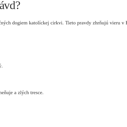
rávd?
ných dogiem katolíckej cirkvi. Tieto pravdy zhrňujú vieru v B
ý.
eňuje a zlých tresce.