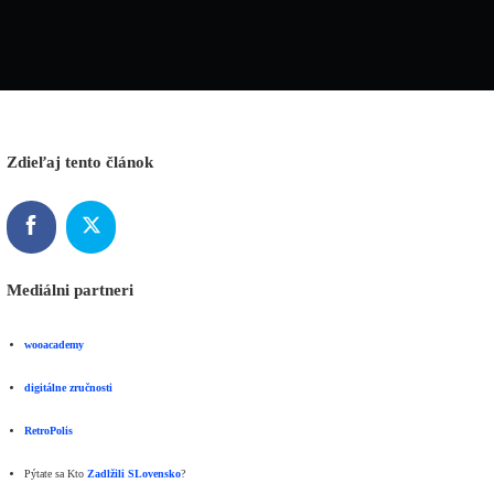
Zdieľaj tento článok
Mediálni partneri
wooacademy
digitálne zručnosti
RetroPolis
Pýtate sa Kto
Zadlžili SLovensko
?