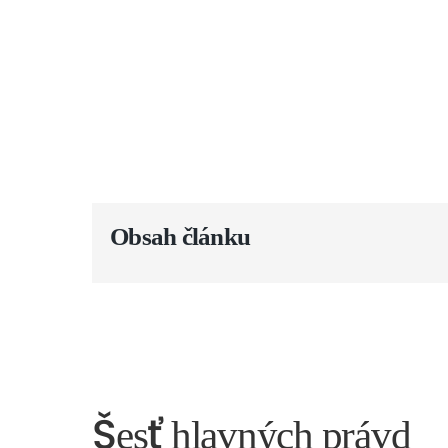
Obsah článku
Šesť hlavných právd