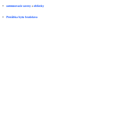
zatemnovacie zavesy
a
obliecky
Prerábka bytu bratislava