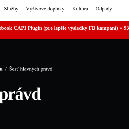
Služby
Výživové doplnky
Kultúra
Odpady
ebook CAPI Plugin (pre lepšie výsledky FB kampaní) = 93
gu
/
Šesť hlavných právd
 právd