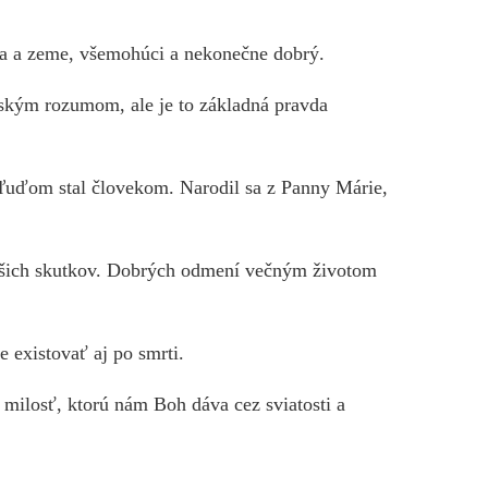
ba a zeme, všemohúci a nekonečne dobrý.
dským rozumom, ale je to základná pravda
 k ľuďom stal človekom. Narodil sa z Panny Márie,
našich skutkov. Dobrých odmení večným životom
e existovať aj po smrti.
 milosť, ktorú nám Boh dáva cez sviatosti a