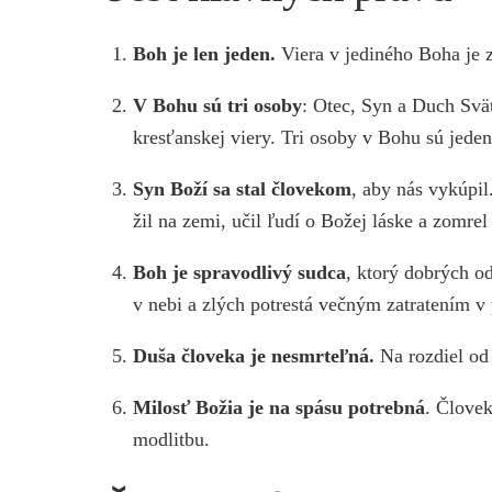
Boh je len jeden.
Viera v jediného Boha je 
V Bohu sú tri osoby
: Otec, Syn a Duch Svä
kresťanskej viery. Tri osoby v Bohu sú jeden
Syn Boží sa stal človekom
, aby nás vykúpil
žil na zemi, učil ľudí o Božej láske a zomrel
Boh je spravodlivý sudca
, ktorý dobrých o
v nebi a zlých potrestá večným zatratením v 
Duša človeka je nesmrteľná.
Na rozdiel od 
Milosť Božia je na spásu potrebná
. Človek
modlitbu.