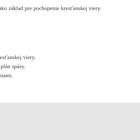
ako základ pre pochopenie kresťanskej viery.
esťanskej viery.
plán spásy.
niami.