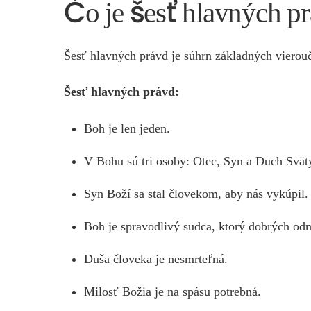
Čo je šesť hlavných p
Šesť hlavných právd je súhrn základných vierouč
Šesť hlavných právd:
Boh je len jeden.
V Bohu sú tri osoby: Otec, Syn a Duch Svät
Syn Boží sa stal človekom, aby nás vykúpil.
Boh je spravodlivý sudca, ktorý dobrých odm
Duša človeka je nesmrteľná.
Milosť Božia je na spásu potrebná.