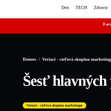
Skip
Deti
TECH
Zdravie
to
content
Fac
Domov
/
Veriaci - cieľová skupina marketin
Šesť hlavných
Veriaci - cieľová skupina marketingu