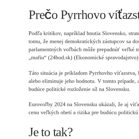
Prečo Pyrrhovo víťazs
Podľa kritikov, napríklad hnutia Slovensko, str
tomu, že menej demokratických zástupcov sa dos
parlamentných voľbách môže prepadnúť veľké mno
„mafiu“​ (24hod.sk)​​ (Ekonomické spravodajstvo)​​
Táto situácia je príkladom Pyrrhovho víťazstva,
alebo eliminuje jeho hodnotu. V tomto prípade, a
budúce politické rozloženie síl na Slovensku.
Eurovoľby 2024 na Slovensku ukázali, že aj víťa
cenu veľkých obetí a rizika pre budúcu politickú 
Je to tak?