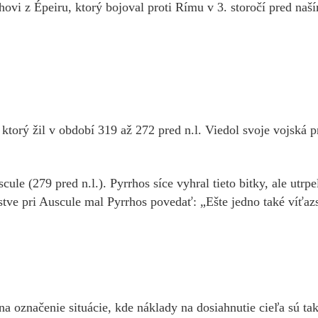
rhovi z Épeiru, ktorý bojoval proti Rímu v 3. storočí pred naš
torý žil v období 319 až 272 pred n.l. Viedol svoje vojská pro
scule (279 pred n.l.). Pyrrhos síce vyhral tieto bitky, ale utrp
tve pri Auscule mal Pyrrhos povedať: „Ešte jedno také víťazs
a označenie situácie, kde náklady na dosiahnutie cieľa sú tak