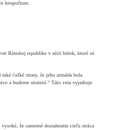
ím letopočtom.
ti Rímskej republike v sérii bitiek, ktoré sú
el také ťažké straty, že jeho armáda bola
tvo a budeme stratení.“ Táto veta vyjadruje
 vysoké, že samotné dosiahnutie cieľa stráca