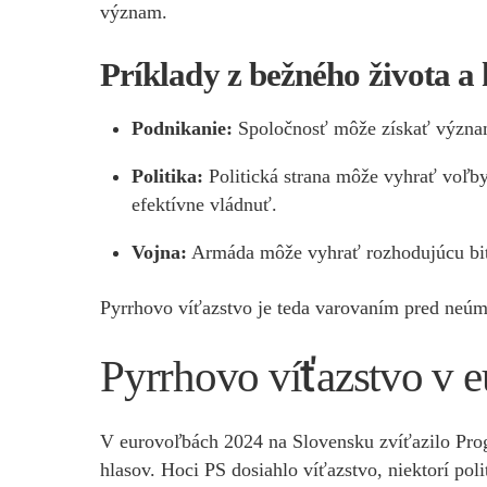
význam.
Príklady z bežného života a h
Podnikanie:
Spoločnosť môže získať významnú
Politika:
Politická strana môže vyhrať voľby,
efektívne vládnuť.
Vojna:
Armáda môže vyhrať rozhodujúcu bitku
Pyrrhovo víťazstvo je teda varovaním pred neúme
Pyrrhovo víťazstvo v 
V eurovoľbách 2024 na Slovensku zvíťazilo Pro
hlasov. Hoci PS dosiahlo víťazstvo, niektorí poli