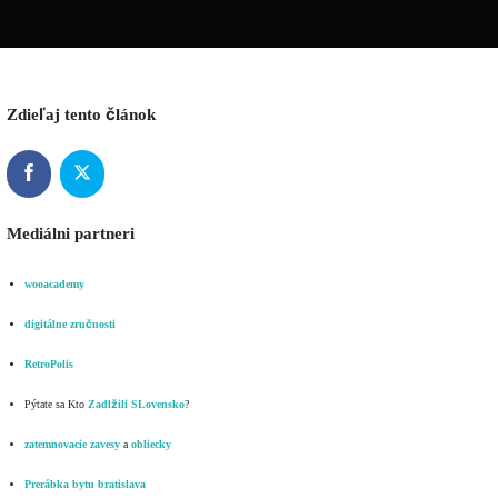
Zdieľaj tento článok
Mediálni partneri
wooacademy
digitálne zručnosti
RetroPolis
Pýtate sa Kto
Zadlžili SLovensko
?
zatemnovacie zavesy
a
obliecky
Prerábka bytu bratislava