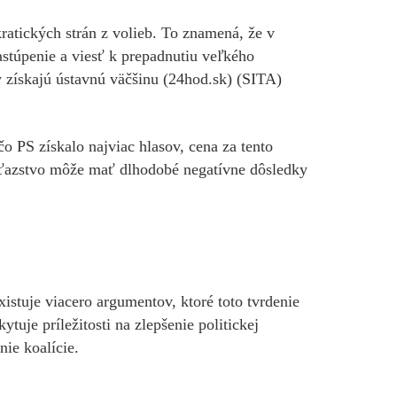
atických strán z volieb. To znamená, že v
túpenie a viesť k prepadnutiu veľkého
kajú ústavnú väčšinu​ (24hod.sk)​​ (SITA)​​
čo PS získalo najviac hlasov, cena za tento
víťazstvo môže mať dlhodobé negatívne dôsledky
istuje viacero argumentov, ktoré toto tvrdenie
uje príležitosti na zlepšenie politickej
nie koalície.