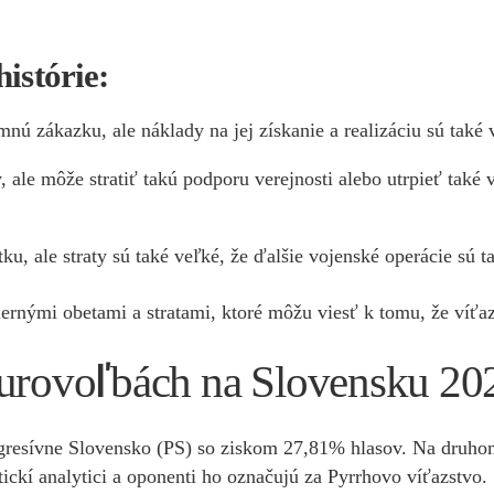
istórie:
 zákazku, ale náklady na jej získanie a realizáciu sú také 
 ale môže stratiť takú podporu verejnosti alebo utrpieť také 
, ale straty sú také veľké, že ďalšie vojenské operácie sú 
rnými obetami a stratami, ktoré môžu viesť k tomu, že víťaz
eurovoľbách na Slovensku 20
gresívne Slovensko (PS) so ziskom 27,81% hlasov. Na druho
tickí analytici a oponenti ho označujú za Pyrrhovo víťazstvo.