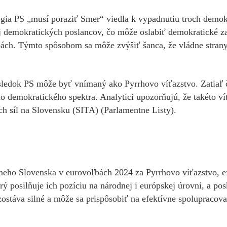
ia PS „musí poraziť Smer“ viedla k vypadnutiu troch demokr
demokratických poslancov, čo môže oslabiť demokratické zas
h. Týmto spôsobom sa môže zvýšiť šanca, že vládne strany zís
 výsledok PS môže byť vnímaný ako Pyrrhovo víťazstvo. Zatiaľ 
o demokratického spektra. Analytici upozorňujú, že takéto 
h síl na Slovensku​ (SITA)​​ (Parlamentne Listy)​.
ívneho Slovenska v eurovoľbách 2024 za Pyrrhovo víťazstvo, ex
posilňuje ich pozíciu na národnej i európskej úrovni, a poskyt
ostáva silné a môže sa prispôsobiť na efektívne spolupracova