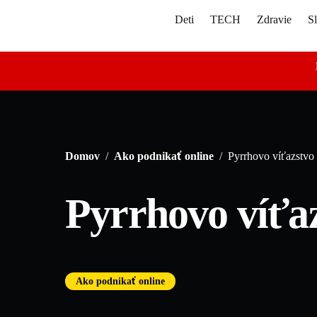
Skip
Deti
TECH
Zdravie
S
to
content
Domov
/
Ako podnikať online
/
Pyrrhovo víťazstvo
Pyrrhovo víťa
Ako podnikať online