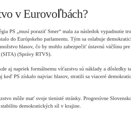
tvo v Eurovoľbách?
atégia PS „musí poraziť Smer“ mala za následok vypadnutie tro
talo do Európskeho parlamentu. Tým sa oslabuje demokratick
žstvo hlasov, čo by mohlo zabezpečiť ústavnú väčšinu pre v
 (SITA)​​ (Správy RTVS)​.
 kde aj napriek formálnemu víťazstvu sú náklady a dôsledky ta
j keď PS získalo najviac hlasov, stratili sa viaceré demokra
zstvo môže mať svoje tienisté stránky. Progresívne Slovensko
stabilitu demokratických síl v krajine.