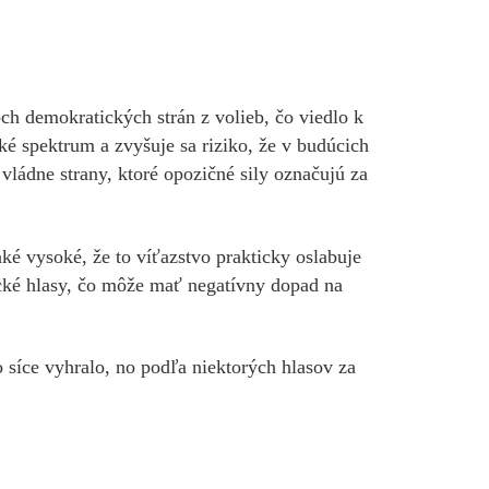
ch demokratických strán z volieb, čo viedlo k
é spektrum a zvyšuje sa riziko, že v budúcich
ládne strany, ktoré opozičné sily označujú za
ké vysoké, že to víťazstvo prakticky oslabuje
tické hlasy, čo môže mať negatívny dopad na
 síce vyhralo, no podľa niektorých hlasov za