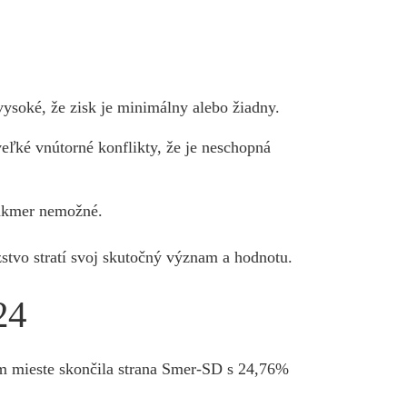
vysoké, že zisk je minimálny alebo žiadny.
veľké vnútorné konflikty, že je neschopná
takmer nemožné.
stvo stratí svoj skutočný význam a hodnotu.
24
m mieste skončila strana Smer-SD s 24,76%