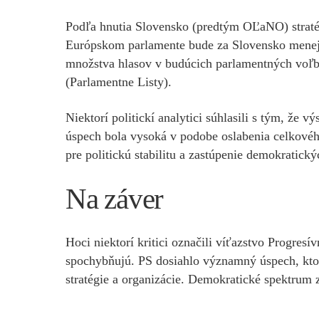
Podľa hnutia Slovensko (predtým OĽaNO) stratég
Európskom parlamente bude za Slovensko menej 
množstva hlasov v budúcich parlamentných voľbác
(Parlamentne Listy)​.
Niektorí politickí analytici súhlasili s tým, že
úspech bola vysoká v podobe oslabenia celkovéh
pre politickú stabilitu a zastúpenie demokratickýc
Na záver
Hoci niektorí kritici označili víťazstvo Progres
spochybňujú. PS dosiahlo významný úspech, ktorý 
stratégie a organizácie. Demokratické spektrum z