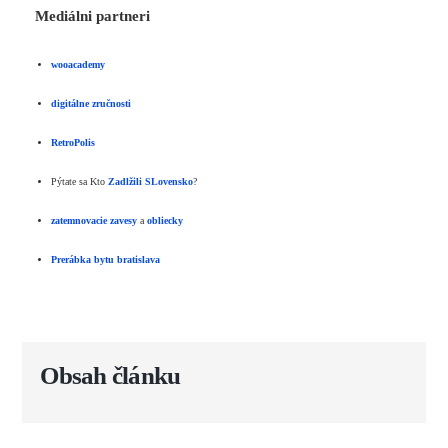
Mediálni partneri
wooacademy
digitálne zručnosti
RetroPolis
Pýtate sa Kto
Zadlžili SLovensko
?
zatemnovacie zavesy
a
obliecky
Prerábka bytu bratislava
Obsah článku