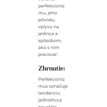
perfekcioniz
mu, jeho
pôvodu,
vplyvu na
jedinca a
spôsobom,
ako s ním
pracovať.
Zhrnutie:
Perfekcioniz
mus označuje
tendenciu
jednotlivca