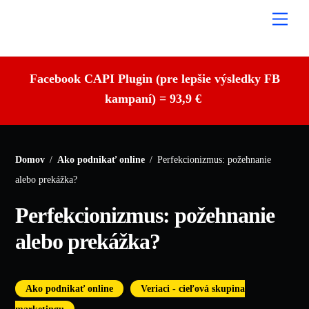
Skip
Me
to
content
Facebook CAPI Plugin (pre lepšie výsledky FB
kampaní) = 93,9 €
Domov
/
Ako podnikať online
/
Perfekcionizmus: požehnanie
alebo prekážka?
Perfekcionizmus: požehnanie
alebo prekážka?
,
Ako podnikať online
Veriaci - cieľová skupina