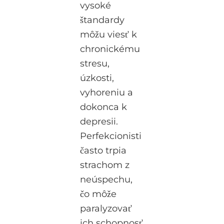
vysoké
štandardy
môžu viesť k
chronickému
stresu,
úzkosti,
vyhoreniu a
dokonca k
depresii.
Perfekcionisti
často trpia
strachom z
neúspechu,
čo môže
paralyzovať
ich schopnosť