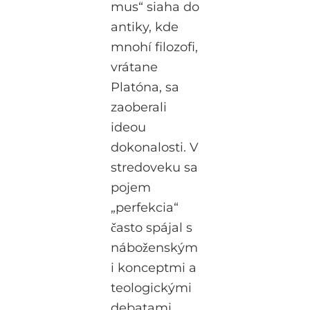
mus“ siaha do
antiky, kde
mnohí filozofi,
vrátane
Platóna, sa
zaoberali
ideou
dokonalosti. V
stredoveku sa
pojem
„perfekcia“
často spájal s
náboženským
i konceptmi a
teologickými
debatami.