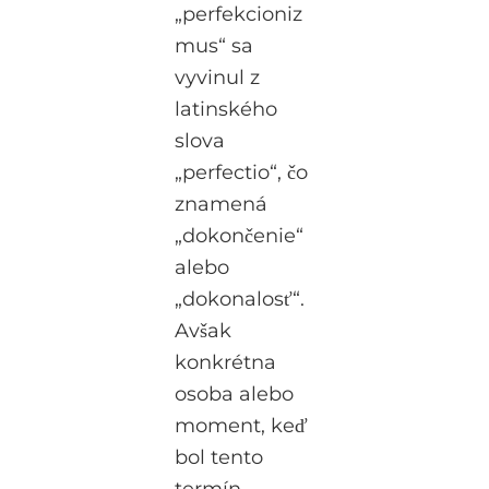
„perfekcioniz
mus“ sa
vyvinul z
latinského
slova
„perfectio“, čo
znamená
„dokončenie“
alebo
„dokonalosť“.
Avšak
konkrétna
osoba alebo
moment, keď
bol tento
termín