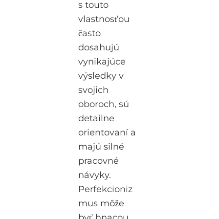
s touto
vlastnosťou
často
dosahujú
vynikajúce
výsledky v
svojich
oboroch, sú
detailne
orientovaní a
majú silné
pracovné
návyky.
Perfekcioniz
mus môže
byť hnacou