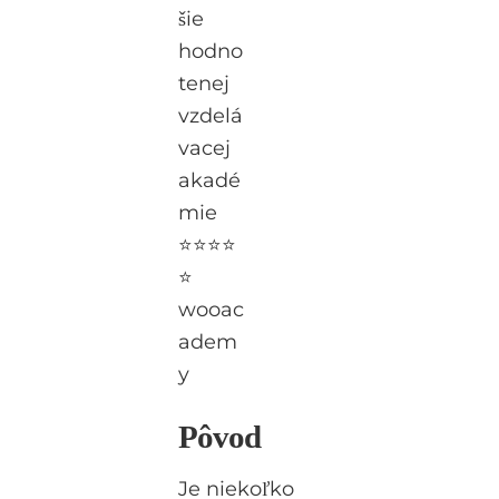
šie
hodno
tenej
vzdelá
vacej
akadé
mie
⭐⭐⭐⭐
⭐
wooac
adem
y
Pôvod
Je niekoľko