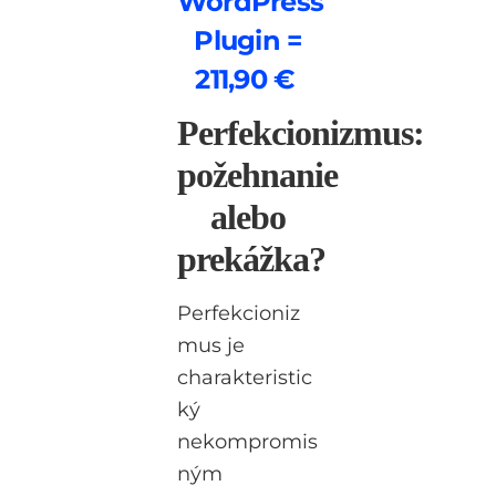
WordPress
Plugin =
211,90 €
Perfekcionizmus:
požehnanie
alebo
prekážka?
Perfekcioniz
mus je
charakteristic
ký
nekompromis
ným