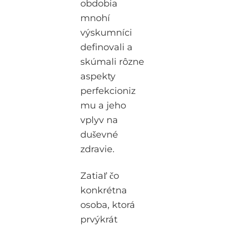
obdobia
mnohí
výskumníci
definovali a
skúmali rôzne
aspekty
perfekcioniz
mu a jeho
vplyv na
duševné
zdravie.
Zatiaľ čo
konkrétna
osoba, ktorá
prvýkrát