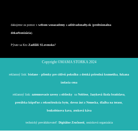
Kultúra
Odpady
dakujeme za pomoc s
webom
wooacademy
a
aditivadonafty.sk
(
profesionalna
dekarbonizácia
).
Pýtate sa Kto
Zadlžili SLovensko
?
Copyright ©️MAMA STORKA 2024
reklamný link:
biolane
–
plienky pre citlivú pokožku
a
detská prírodná kozmetika
,
fukana
izolacia cena
reklamný link:
zatemnovacie zavesy
a
obliecky
na
Noblese
,
Jazyková škola bratislava
,
prerábka kúpeľne
a
rekonštrukcia bytu
,
dovoz áut z Nemecka
,
dlažba na terasu
,
bezkofeinova kava
,
zrnková káva
technický prevádzkovateľ:
Digitálne Zručnosti
, nezisková organizácia