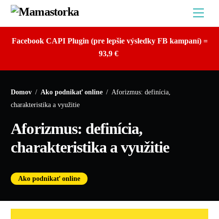
Skip
Men
to
content
Facebook CAPI Plugin (pre lepšie výsledky FB kampaní) =
93,9 €
Domov
/
Ako podnikať online
/
Aforizmus: definícia,
charakteristika a využitie
Aforizmus: definícia,
charakteristika a využitie
Ako podnikať online