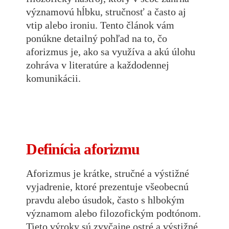
významovú hĺbku, stručnosť a často aj
vtip alebo ironiu. Tento článok vám
ponúkne detailný pohľad na to, čo
aforizmus je, ako sa využíva a akú úlohu
zohráva v literatúre a každodennej
komunikácii.
Definícia aforizmu
Aforizmus je krátke, stručné a výstižné
vyjadrenie, ktoré prezentuje všeobecnú
pravdu alebo úsudok, často s hlbokým
významom alebo filozofickým podtónom.
Tieto výroky sú zvyčajne ostré a výstižné,