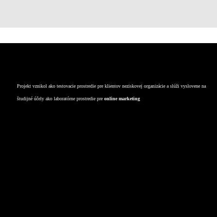
kontakt
Projekt vznikol ako testovacie prostredie pre klientov neziskovej organizácie a slúži vyslovene na
študijné účely ako laboratórne prostredie pre
online marketing
Deti
TECH
Zdravie
Služby
Výživové doplnky