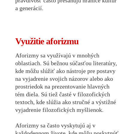
pravdivosť často presahujú hranice kultúr
a generácií.
Využitie aforizmu
Aforizmy sa využívajú v mnohých
oblastiach. Sú bežnou súčasťou literatúry,
kde môžu slúžiť ako nástroje pre postavy
na vyjadrenie svojich názorov alebo ako
prostriedok na prezentovanie hlavných
tém diela. Sú tiež časté v filozofických
textoch, kde slúžia ako stručné a výstižné
vyjadrenie filozofických myšlienok.
Aforizmy sa často vyskytujú aj v
každodennom živote, kde môžu poskytnúť